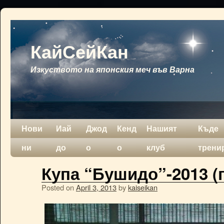
КайСейКан
Изкуството на японския меч във Варна
Нови
Иай
Джод
Кенд
Нашият
Къде
ни
до
о
о
клуб
трени
Купа “Бушидо”-2013 (г
Posted on
April 3, 2013
by
kaiseikan