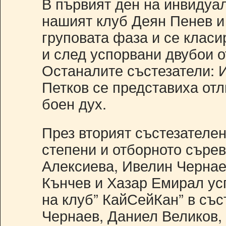
В първият ден на инвидуа
нашият клуб Деян Пенев и
груповата фаза и се клас
и след успорвани двубои о
Останалите състезатели: 
Петков се представиха от
боен дух.
През вторият състезателен
степени и отборното съре
Алексиева, Ивелин Черна
Кънчев и Хазар Емирал ус
на клуб” КайСейКан” в със
Чернаев, Даниел Великов,